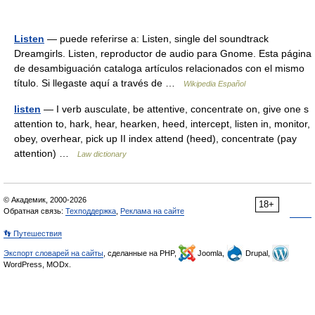
Listen
— puede referirse a: Listen, single del soundtrack
Dreamgirls. Listen, reproductor de audio para Gnome. Esta página
de desambiguación cataloga artículos relacionados con el mismo
título. Si llegaste aquí a través de …
Wikipedia Español
listen
— I verb ausculate, be attentive, concentrate on, give one s
attention to, hark, hear, hearken, heed, intercept, listen in, monitor,
obey, overhear, pick up II index attend (heed), concentrate (pay
attention) …
Law dictionary
© Академик, 2000-2026
18+
Обратная связь:
Техподдержка
,
Реклама на сайте
👣 Путешествия
Экспорт словарей на сайты
, сделанные на PHP,
Joomla,
Drupal,
WordPress, MODx.