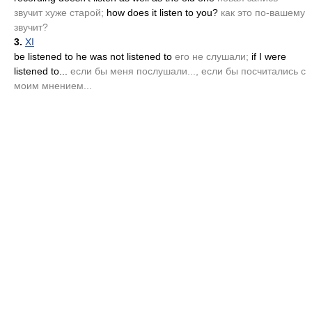
звучит хуже старой;
how does it listen to you?
как это по-вашему
звучит?
3.
XI
be listened to he was not listened to
его не слушали;
if I were
listened to...
если бы меня послушали..., если бы посчитались с
моим мнением...