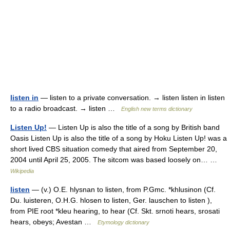
listen in
— listen to a private conversation. → listen listen in listen
to a radio broadcast. → listen …
English new terms dictionary
Listen Up!
— Listen Up is also the title of a song by British band
Oasis Listen Up is also the title of a song by Hoku Listen Up! was a
short lived CBS situation comedy that aired from September 20,
2004 until April 25, 2005. The sitcom was based loosely on… …
Wikipedia
listen
— (v.) O.E. hlysnan to listen, from P.Gmc. *khlusinon (Cf.
Du. luisteren, O.H.G. hlosen to listen, Ger. lauschen to listen ),
from PIE root *kleu hearing, to hear (Cf. Skt. srnoti hears, srosati
hears, obeys; Avestan …
Etymology dictionary