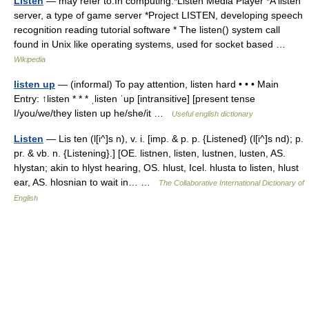
Listen
— may refer to:In computing:*Listen Media Player *A listen
server, a type of game server *Project LISTEN, developing speech
recognition reading tutorial software * The listen() system call
found in Unix like operating systems, used for socket based …
Wikipedia
listen up
— (informal) To pay attention, listen hard • • • Main
Entry: ↑listen * * * ˌlisten ˈup [intransitive] [present tense
I/you/we/they listen up he/she/it …
Useful english dictionary
Listen
— Lis ten (l[i^]s n), v. i. [imp. & p. p. {Listened} (l[i^]s nd); p.
pr. & vb. n. {Listening}.] [OE. listnen, listen, lustnen, lusten, AS.
hlystan; akin to hlyst hearing, OS. hlust, Icel. hlusta to listen, hlust
ear, AS. hlosnian to wait in… …
The Collaborative International Dictionary of
English