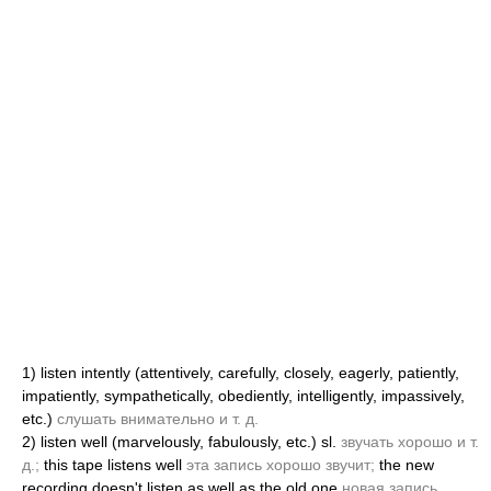
1)
listen intently
(attentively, carefully, closely, eagerly, patiently,
impatiently, sympathetically, obediently, intelligently, impassively,
etc.)
слушать внимательно и т. д.
2)
listen well
(marvelously, fabulously, etc.)
sl.
звучать хорошо и т.
д.;
this tape listens well
эта запись хорошо звучит;
the new
recording doesn't listen as well as the old one
новая запись