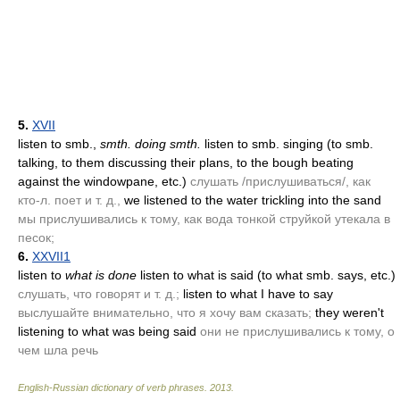
5.
XVII
listen to smb.,
smth. doing smth.
listen to smb. singing
(to smb.
talking, to them discussing their plans, to the bough beating
against the windowpane, etc.)
слушать /прислушиваться/, как
кто-л. поет и т. д.,
we listened to the water trickling into the sand
мы прислушивались к тому, как вода тонкой струйкой утекала в
песок;
6.
XXVII1
listen to
what is done
listen to what is said
(to what smb. says, etc.)
слушать, что говорят и т. д.;
listen to what I have to say
выслушайте внимательно, что я хочу вам сказать;
they weren't
listening to what was being said
они не прислушивались к тому, о
чем шла речь
English-Russian dictionary of verb phrases
.
2013
.