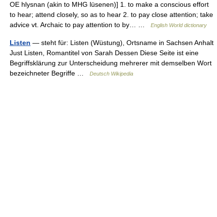
OE hlysnan (akin to MHG lüsenen)] 1. to make a conscious effort
to hear; attend closely, so as to hear 2. to pay close attention; take
advice vt. Archaic to pay attention to by… …
English World dictionary
Listen
— steht für: Listen (Wüstung), Ortsname in Sachsen Anhalt
Just Listen, Romantitel von Sarah Dessen Diese Seite ist eine
Begriffsklärung zur Unterscheidung mehrerer mit demselben Wort
bezeichneter Begriffe …
Deutsch Wikipedia