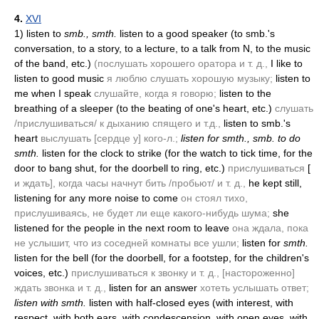
4.
XVI
1)
listen to
smb., smth.
listen to a good speaker
(to smb.'s
conversation, to a story, to a lecture, to a talk from N, to the music
of the band, etc.)
(послушать хорошего оратора и т. д.,
I like to
listen to good music
я люблю слушать хорошую музыку;
listen to
me when I speak
слушайте, когда я говорю;
listen to the
breathing of a sleeper (to the beating of one's heart, etc.)
слушать
/прислушиваться/ к дыханию спящего и т.д.,
listen to smb.'s
heart
выслушать [сердце у] кого-л.;
listen for smth., smb. to do
smth.
listen for the clock to strike (for the watch to tick time, for the
door to bang shut, for the doorbell to ring, etc.)
прислушиваться
[
и ждать], когда часы начнут бить /пробьют/ и т. д.,
he kept still,
listening for any more noise to come
он стоял тихо,
прислушиваясь, не будет ли еще какого-нибудь шума;
she
listened for the people in the next room to leave
она ждала, пока
не услышит, что из соседней комнаты все ушли;
listen for
smth.
listen for the bell (for the doorbell, for a footstep, for the children's
voices, etc.)
прислушиваться к звонку и т. д., [настороженно]
ждать звонка и т. д.,
listen for an answer
хотеть услышать ответ;
listen with smth.
listen with half-closed eyes (with interest, with
respect, with both ears, with condescension, with open eyes, with