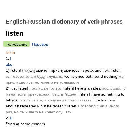
English-Russian dictionary of verb phrases
listen
Толкование
Перевод
listen
1.
I
abs
1)
listen!
(по)
слушайте!, прислушайтесь!;
speak and I will listen
вы говорите, а я буду слушать;
we listened but heard nothing
мы
прислушались, но ничего не услышали
2)
just listen!
послушай только;
listen! here's an idea
послушай, [у
меня] есть [прекрасная] мысль /идея/;
listen I have something to
tell you
послушайте, я хочу вам что-то сказать;
I've told him
about it repeatedly but he doesn't listen
я говорил с ним много
раз, но он ничего не хочет слушать
2.
II
listen in some manner