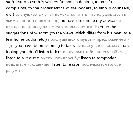
smb.
listen to smb.'s wishes
(to smb.'s desires, to smb.'s
complaints, to the protestations of the lodgers, to smb.'s counsels,
etc.)
выслушивать чьи-л. пожелания и т. д.; прислушиваться к
чьим-л. пожеланиям и т. д.;
he never listens to my advice
он
никогда не прислушивается к моим советам;
listen to the
suggestions of wisdom
(to the views which differ from his own, to a
few home truths, etc.)
прислушаться к мудрым предложениям и
т. д.,
you have been listening to tales
ты наслушался сказок;
he is
fooling you, don't listen to him
он дурачит тебя, не слушай его;
listen to a request
выслушать просьбу:
listen to temptation
поддаться искушению;
listen to reason
послушаться голоса
разума