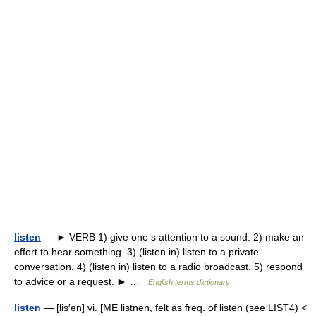
listen
— ► VERB 1) give one s attention to a sound. 2) make an
effort to hear something. 3) (listen in) listen to a private
conversation. 4) (listen in) listen to a radio broadcast. 5) respond
to advice or a request. ► …
English terms dictionary
listen
— [lis′ən] vi. [ME listnen, felt as freq. of listen (see LIST4) <