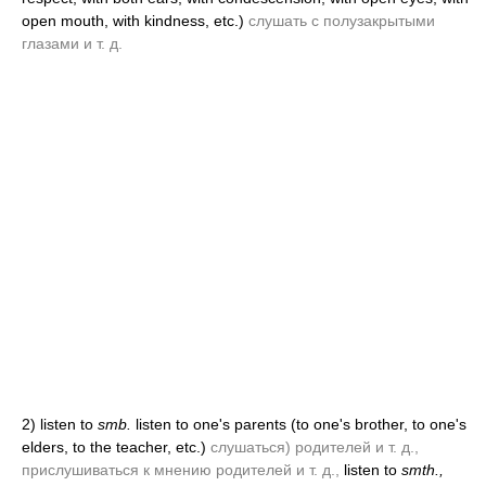
open mouth, with kindness, etc.)
слушать с полузакрытыми
глазами и т. д.
2)
listen to
smb.
listen to one's parents
(to one's brother, to one's
elders, to the teacher, etc.)
слушаться) родителей и т. д.,
прислушиваться к мнению родителей и т. д.,
listen to
smth.,